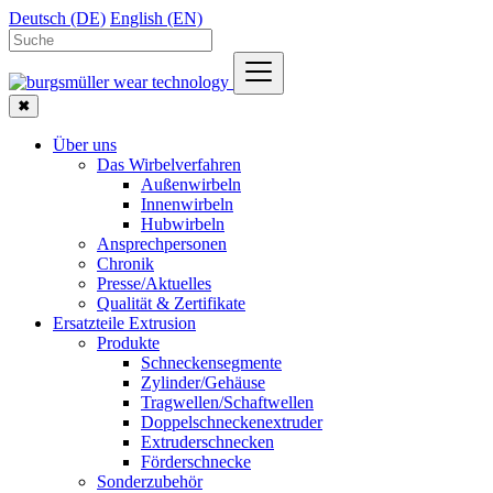
Deutsch (DE)
English (EN)
✖
Über uns
Das Wirbelverfahren
Außenwirbeln
Innenwirbeln
Hubwirbeln
Ansprechpersonen
Chronik
Presse/Aktuelles
Qualität & Zertifikate
Ersatzteile Extrusion
Produkte
Schneckensegmente
Zylinder/Gehäuse
Tragwellen/Schaftwellen
Doppelschneckenextruder
Extruderschnecken
Förderschnecke
Sonderzubehör