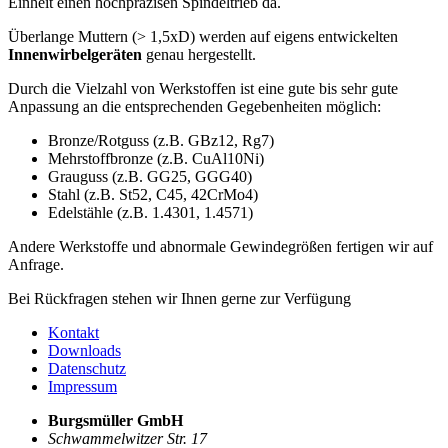
Einheit einen hochpräzisen Spindeltrieb da.
Überlange Muttern (> 1,5xD) werden auf eigens entwickelten
Innenwirbelgeräten
genau hergestellt.
Durch die Vielzahl von Werkstoffen ist eine gute bis sehr gute
Anpassung an die entsprechenden Gegebenheiten möglich:
Bronze/Rotguss (z.B. GBz12, Rg7)
Mehrstoffbronze (z.B. CuAl10Ni)
Grauguss (z.B. GG25, GGG40)
Stahl (z.B. St52, C45, 42CrMo4)
Edelstähle (z.B. 1.4301, 1.4571)
Andere Werkstoffe und abnormale Gewindegrößen fertigen wir auf
Anfrage.
Bei Rückfragen stehen wir Ihnen gerne zur Verfügung
Kontakt
Downloads
Datenschutz
Impressum
Burgsmüller GmbH
Schwammelwitzer Str. 17